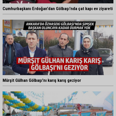
Cumhurbaşkanı Erdoğan'dan Gölbaşı'nda çat kapı ev ziyareti
Mürşit Gülhan Gölbaşı'nı karış karış geziyor