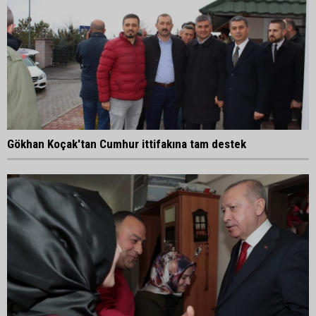
Gökhan Koçak'tan Cumhur ittifakına tam destek