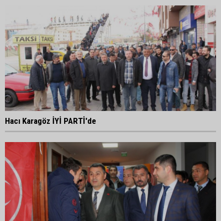
Hacı Karagöz İYİ PARTİ'de