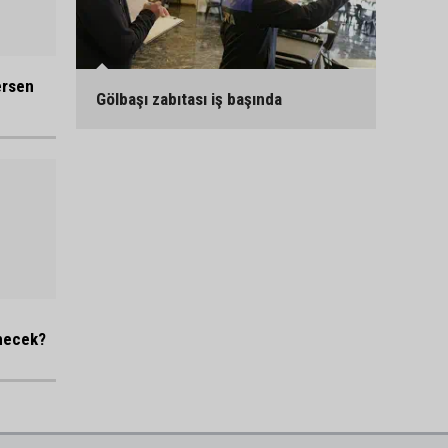
ersen
Gölbaşı zabıtası iş başında
enecek?