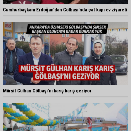
Cumhurbaşkanı Erdoğan'dan Gölbaşı'nda çat kapı ev ziyareti
Mürşit Gülhan Gölbaşı'nı karış karış geziyor