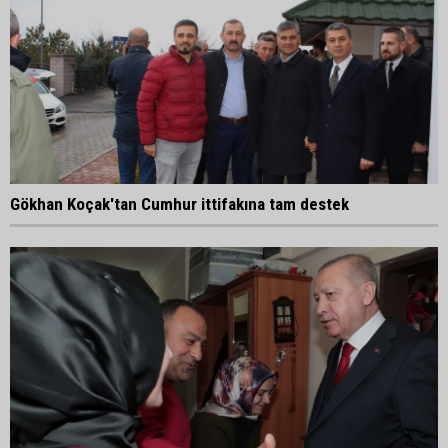
Gökhan Koçak'tan Cumhur ittifakına tam destek