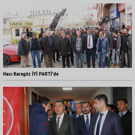
Hacı Karagöz İYİ PARTİ'de