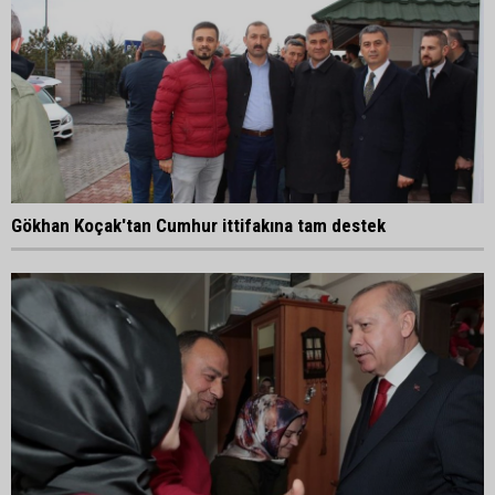
Gökhan Koçak'tan Cumhur ittifakına tam destek