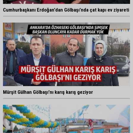
Cumhurbaşkanı Erdoğan'dan Gölbaşı'nda çat kapı ev ziyareti
Mürşit Gülhan Gölbaşı'nı karış karış geziyor