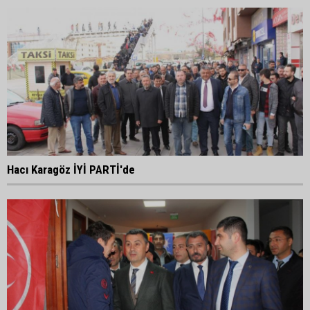
Hacı Karagöz İYİ PARTİ'de