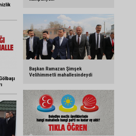
izlik
Başkan Ramazan Şimşek
Velihimmetli mahallesindeydi
Gölbaşı
ı