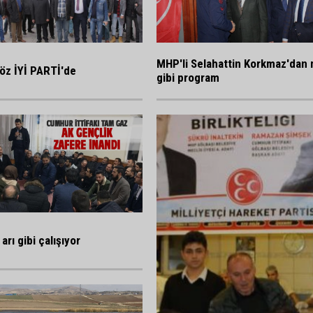
MHP'li Selahattin Korkmaz'dan 
öz İYİ PARTİ'de
gibi program
arı gibi çalışıyor