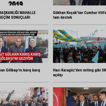
BAŞKANLIĞI MAHALLE
Gökhan Koçak'tan Cumhur ittif
SEÇİM SONUÇLARI
tam destek
an Gölbaşı'nı karış karış
Hacı Karagöz'den miting gibi S
açılışı