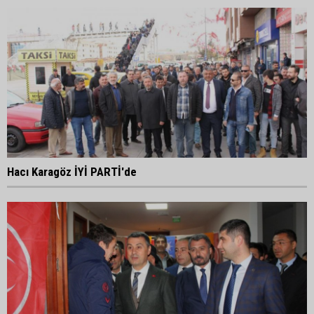
Hacı Karagöz İYİ PARTİ'de