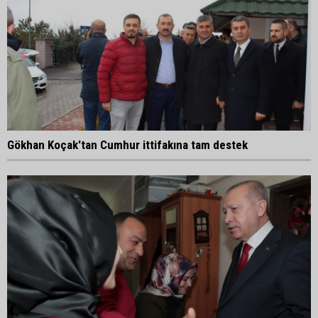
Gökhan Koçak'tan Cumhur ittifakına tam destek