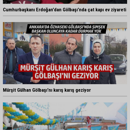
Cumhurbaşkanı Erdoğan'dan Gölbaşı'nda çat kapı ev ziyareti
Mürşit Gülhan Gölbaşı'nı karış karış geziyor