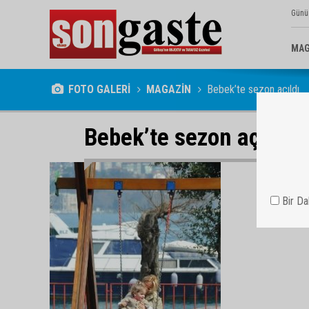
Günü
MAG
FOTO GALERİ
MAGAZİN
Bebek’te sezon açıldı
Bebek’te sezon açıldı
Bir D