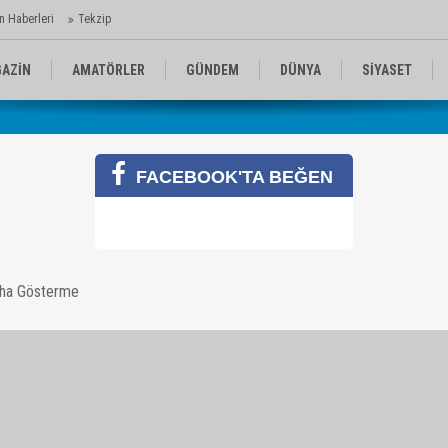
n Haberleri
Tekzip
AZİN
AMATÖRLER
GÜNDEM
DÜNYA
SİYASET
EN KOMİKLER
MEDYA
TEKNOLOJİ
FACEBOOK'TA BEĞEN
aha Gösterme