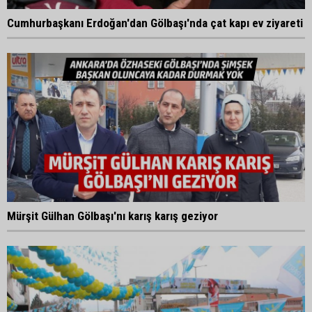
Cumhurbaşkanı Erdoğan'dan Gölbaşı'nda çat kapı ev ziyareti
Mürşit Gülhan Gölbaşı'nı karış karış geziyor