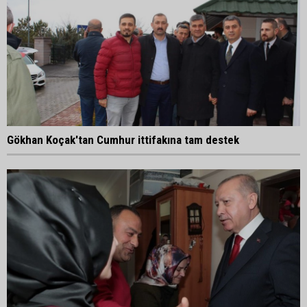
Gökhan Koçak'tan Cumhur ittifakına tam destek