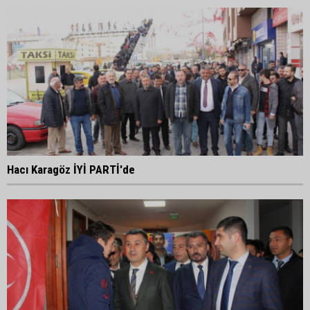
Hacı Karagöz İYİ PARTİ'de