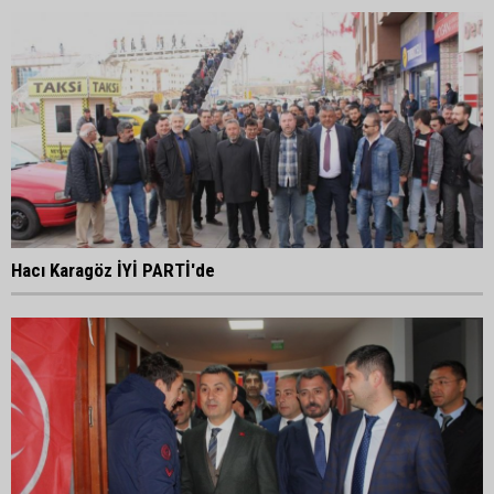
Hacı Karagöz İYİ PARTİ'de