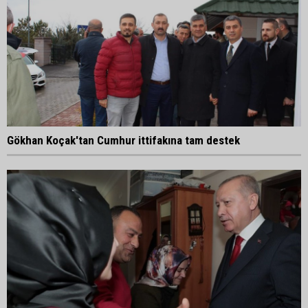
Gökhan Koçak'tan Cumhur ittifakına tam destek