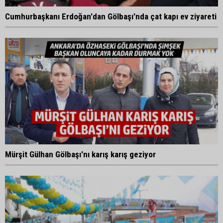
Cumhurbaşkanı Erdoğan'dan Gölbaşı'nda çat kapı ev ziyareti
Mürşit Gülhan Gölbaşı'nı karış karış geziyor