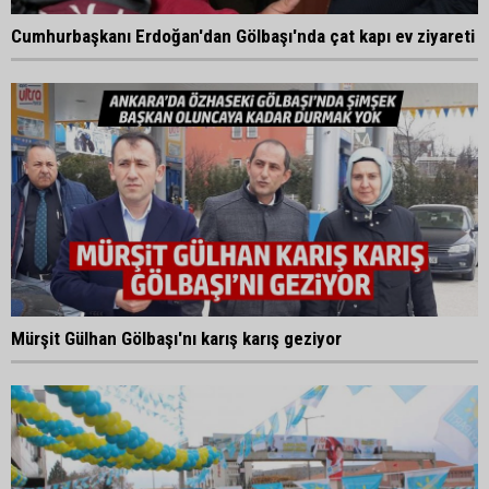
Cumhurbaşkanı Erdoğan'dan Gölbaşı'nda çat kapı ev ziyareti
Mürşit Gülhan Gölbaşı'nı karış karış geziyor