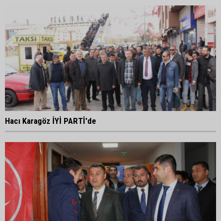
Hacı Karagöz İYİ PARTİ'de