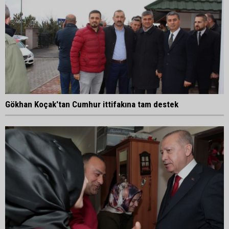
Gökhan Koçak'tan Cumhur ittifakına tam destek