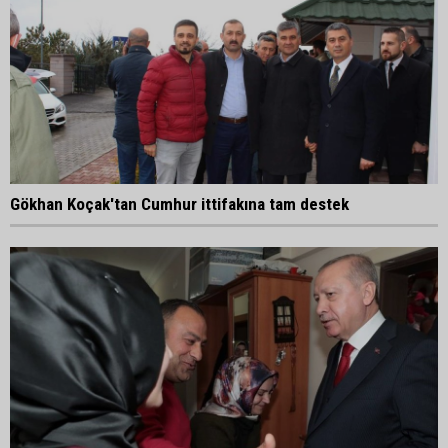
Gökhan Koçak'tan Cumhur ittifakına tam destek