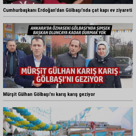
Cumhurbaşkanı Erdoğan'dan Gölbaşı'nda çat kapı ev ziyareti
Mürşit Gülhan Gölbaşı'nı karış karış geziyor