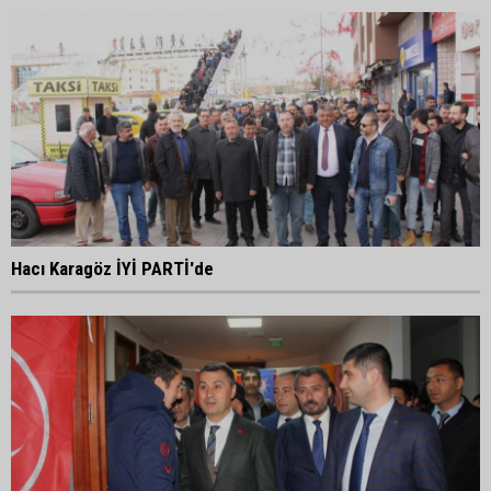
Hacı Karagöz İYİ PARTİ'de