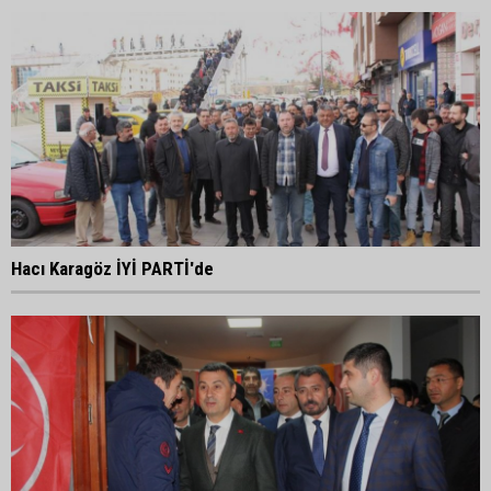
Hacı Karagöz İYİ PARTİ'de