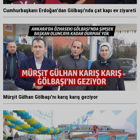
Cumhurbaşkanı Erdoğan'dan Gölbaşı'nda çat kapı ev ziyareti
Mürşit Gülhan Gölbaşı'nı karış karış geziyor