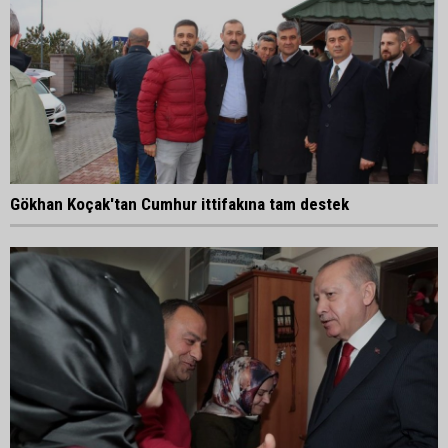
Gökhan Koçak'tan Cumhur ittifakına tam destek