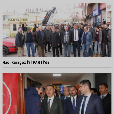
Hacı Karagöz İYİ PARTİ'de