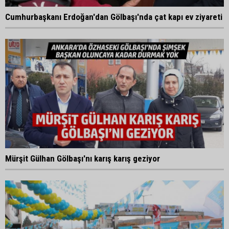
Cumhurbaşkanı Erdoğan'dan Gölbaşı'nda çat kapı ev ziyareti
Mürşit Gülhan Gölbaşı'nı karış karış geziyor