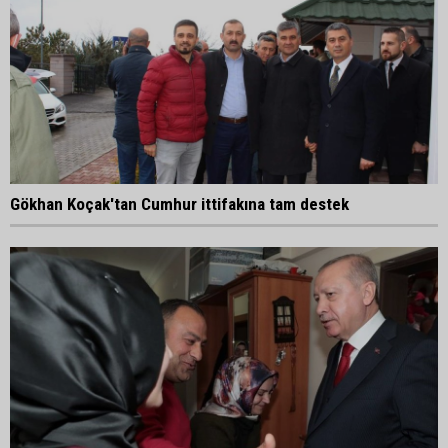
Gökhan Koçak'tan Cumhur ittifakına tam destek