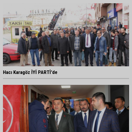
Hacı Karagöz İYİ PARTİ'de