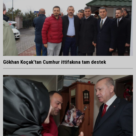
Gökhan Koçak'tan Cumhur ittifakına tam destek