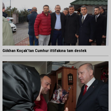
Gökhan Koçak'tan Cumhur ittifakına tam destek