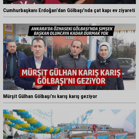
Cumhurbaşkanı Erdoğan'dan Gölbaşı'nda çat kapı ev ziyareti
Mürşit Gülhan Gölbaşı'nı karış karış geziyor