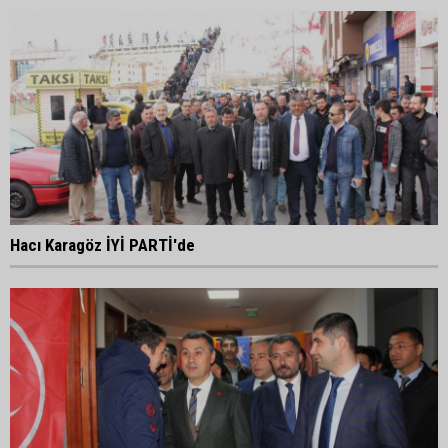
Hacı Karagöz İYİ PARTİ'de