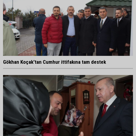
Gökhan Koçak'tan Cumhur ittifakına tam destek