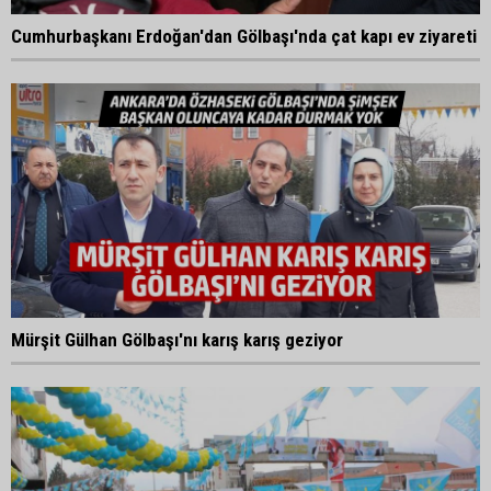
Cumhurbaşkanı Erdoğan'dan Gölbaşı'nda çat kapı ev ziyareti
Mürşit Gülhan Gölbaşı'nı karış karış geziyor