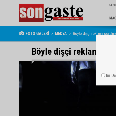
Günü
MAG
FOTO GALERİ
MEDYA
Böyle dişçi reklamı görülm
Böyle dişçi reklamı gö
Bir D