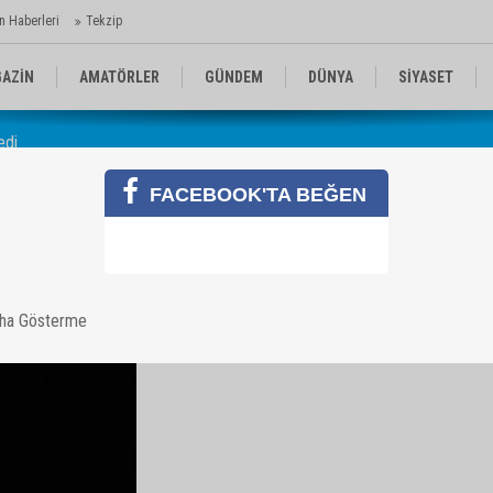
n Haberleri
Tekzip
AZİN
AMATÖRLER
GÜNDEM
DÜNYA
SİYASET
edi
EN KOMİKLER
MEDYA
TEKNOLOJİ
FACEBOOK'TA BEĞEN
rülmedi
aha Gösterme