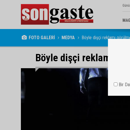
Günü
MAG
FOTO GALERİ
MEDYA
Böyle dişçi reklamı görülm
Böyle dişçi reklamı gö
Bir D