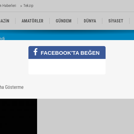
n Haberleri
Tekzip
AZİN
AMATÖRLER
GÜNDEM
DÜNYA
SİYASET
edi
EN KOMİKLER
MEDYA
TEKNOLOJİ
FACEBOOK'TA BEĞEN
rülmedi
aha Gösterme