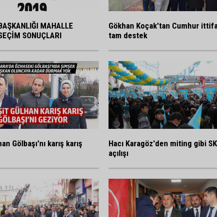
BAŞKANLIĞI MAHALLE
Gökhan Koçak'tan Cumhur ittif
SEÇİM SONUÇLARI
tam destek
an Gölbaşı'nı karış karış
Hacı Karagöz'den miting gibi S
açılışı