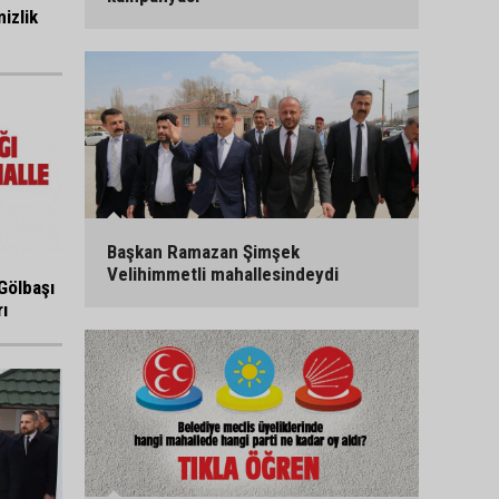
izlik
Başkan Ramazan Şimşek
Velihimmetli mahallesindeydi
Gölbaşı
ı