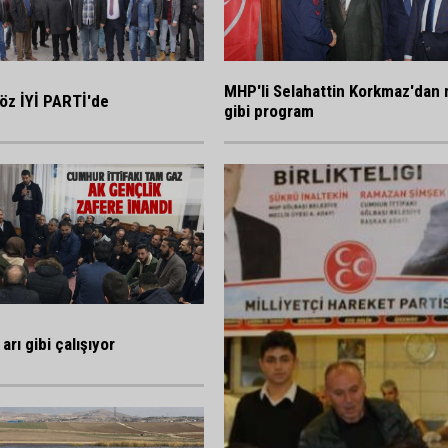
MHP'li Selahattin Korkmaz'dan 
öz İYİ PARTİ'de
gibi program
arı gibi çalışıyor