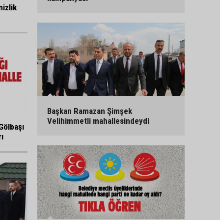
izlik
Başkan Ramazan Şimşek
Velihimmetli mahallesindeydi
Gölbaşı
ı