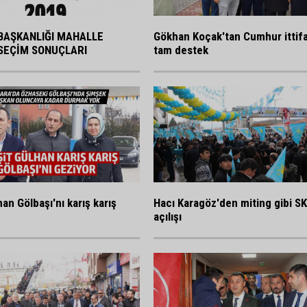
BAŞKANLIĞI MAHALLE
Gökhan Koçak'tan Cumhur ittif
SEÇİM SONUÇLARI
tam destek
an Gölbaşı'nı karış karış
Hacı Karagöz'den miting gibi S
açılışı