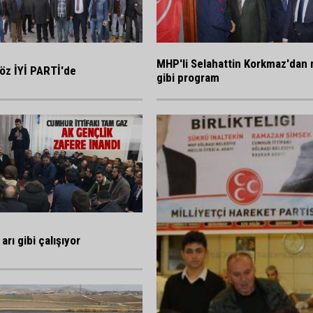
MHP'li Selahattin Korkmaz'dan 
öz İYİ PARTİ'de
gibi program
arı gibi çalışıyor