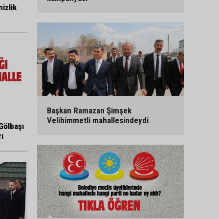
izlik
Başkan Ramazan Şimşek
Velihimmetli mahallesindeydi
Gölbaşı
ı