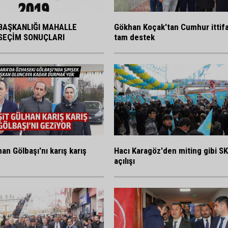
BAŞKANLIĞI MAHALLE
Gökhan Koçak'tan Cumhur ittif
SEÇİM SONUÇLARI
tam destek
an Gölbaşı'nı karış karış
Hacı Karagöz'den miting gibi S
açılışı