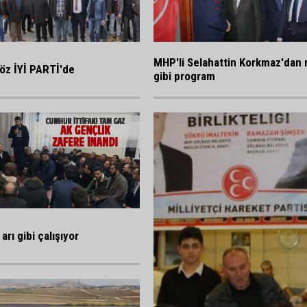
MHP'li Selahattin Korkmaz'dan 
öz İYİ PARTİ'de
gibi program
arı gibi çalışıyor