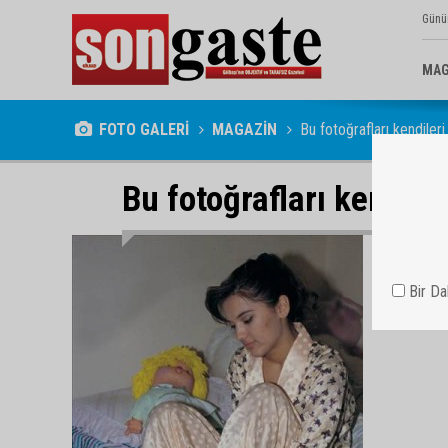
Günü
MAG
FOTO GALERİ
MAGAZİN
Bu fotoğrafları kendileri
Bu fotoğrafları kendiler
Bir D