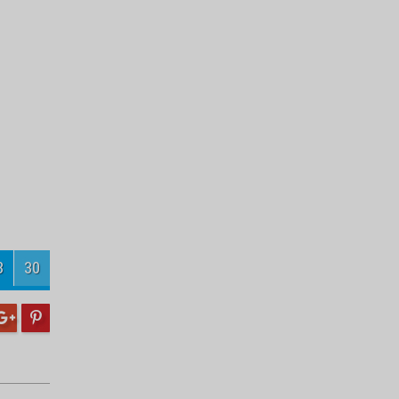
Turnuvanın şampiyonu
Velihimmetlispor
Engelli öğrencilerden örnek temizlik
kampanyası
5
30