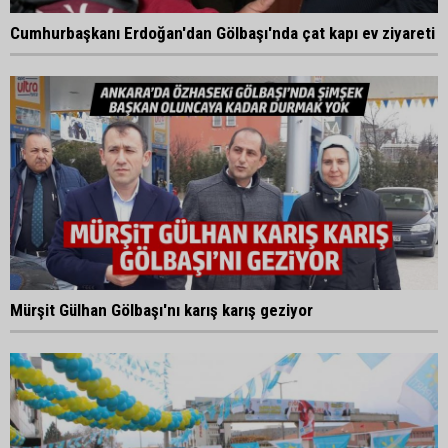
Cumhurbaşkanı Erdoğan'dan Gölbaşı'nda çat kapı ev ziyareti
Mürşit Gülhan Gölbaşı'nı karış karış geziyor