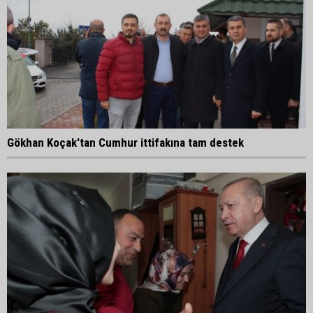
Gökhan Koçak'tan Cumhur ittifakına tam destek