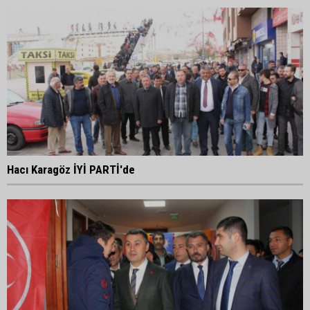
Hacı Karagöz İYİ PARTİ'de