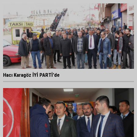
Hacı Karagöz İYİ PARTİ'de