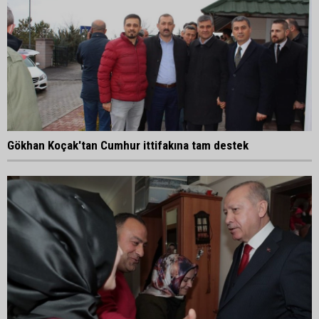
Gökhan Koçak'tan Cumhur ittifakına tam destek