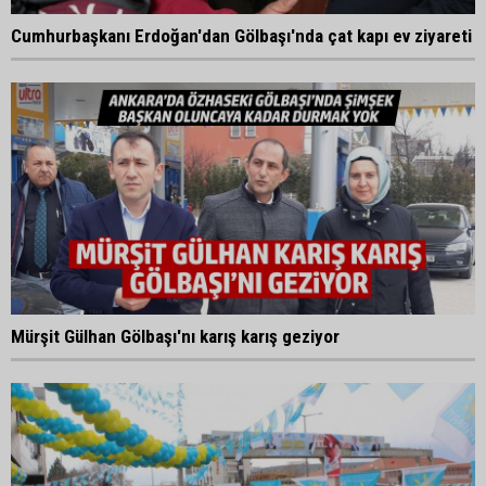
Cumhurbaşkanı Erdoğan'dan Gölbaşı'nda çat kapı ev ziyareti
Mürşit Gülhan Gölbaşı'nı karış karış geziyor