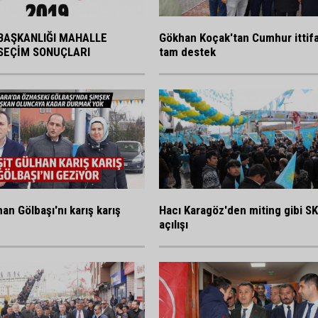
BAŞKANLIĞI MAHALLE
Gökhan Koçak'tan Cumhur ittif
SEÇİM SONUÇLARI
tam destek
an Gölbaşı'nı karış karış
Hacı Karagöz'den miting gibi S
açılışı