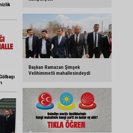
izlik
Başkan Ramazan Şimşek
Velihimmetli mahallesindeydi
Gölbaşı
ı