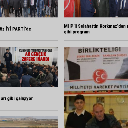
MHP'li Selahattin Korkmaz'dan 
öz İYİ PARTİ'de
gibi program
arı gibi çalışıyor