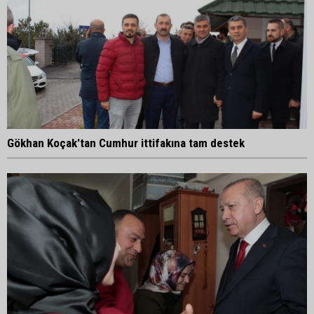
Gökhan Koçak'tan Cumhur ittifakına tam destek