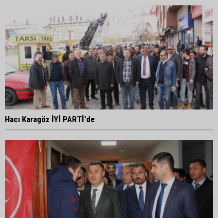
Hacı Karagöz İYİ PARTİ'de