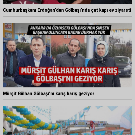
Cumhurbaşkanı Erdoğan'dan Gölbaşı'nda çat kapı ev ziyareti
Mürşit Gülhan Gölbaşı'nı karış karış geziyor