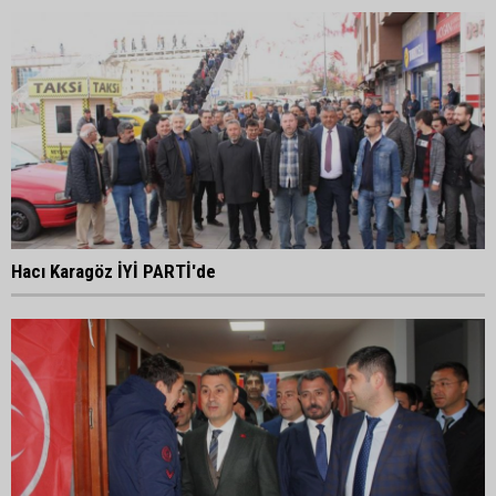
Hacı Karagöz İYİ PARTİ'de