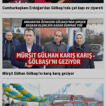
Cumhurbaşkanı Erdoğan'dan Gölbaşı'nda çat kapı ev ziyareti
Mürşit Gülhan Gölbaşı'nı karış karış geziyor