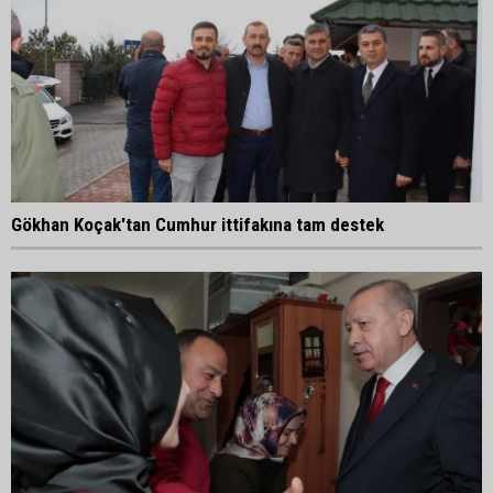
Gökhan Koçak'tan Cumhur ittifakına tam destek