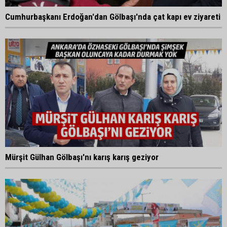
Cumhurbaşkanı Erdoğan'dan Gölbaşı'nda çat kapı ev ziyareti
Mürşit Gülhan Gölbaşı'nı karış karış geziyor