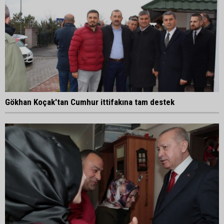
Gökhan Koçak'tan Cumhur ittifakına tam destek