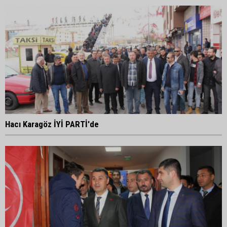
Hacı Karagöz İYİ PARTİ'de