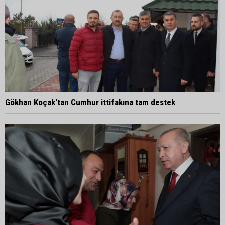
Gökhan Koçak'tan Cumhur ittifakına tam destek