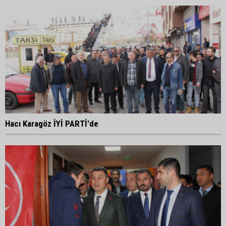
Hacı Karagöz İYİ PARTİ'de