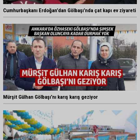
Cumhurbaşkanı Erdoğan'dan Gölbaşı'nda çat kapı ev ziyareti
Mürşit Gülhan Gölbaşı'nı karış karış geziyor