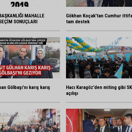
BAŞKANLIĞI MAHALLE
Gökhan Koçak'tan Cumhur ittif
SEÇİM SONUÇLARI
tam destek
an Gölbaşı'nı karış karış
Hacı Karagöz'den miting gibi S
açılışı