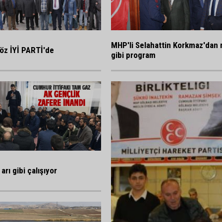
MHP'li Selahattin Korkmaz'dan 
öz İYİ PARTİ'de
gibi program
arı gibi çalışıyor