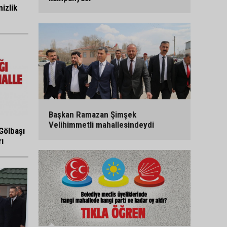
izlik
Başkan Ramazan Şimşek
Velihimmetli mahallesindeydi
Gölbaşı
ı