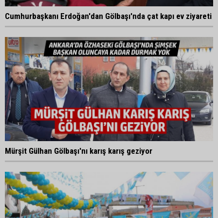
Cumhurbaşkanı Erdoğan'dan Gölbaşı'nda çat kapı ev ziyareti
Mürşit Gülhan Gölbaşı'nı karış karış geziyor