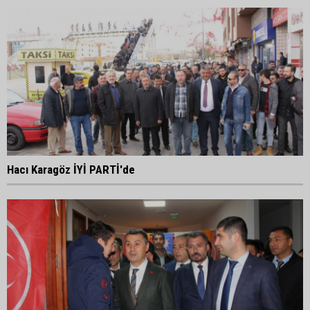
Hacı Karagöz İYİ PARTİ'de