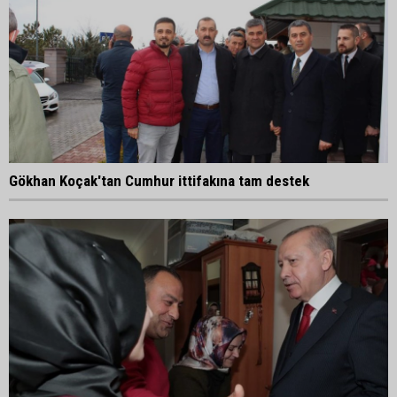
Gökhan Koçak'tan Cumhur ittifakına tam destek