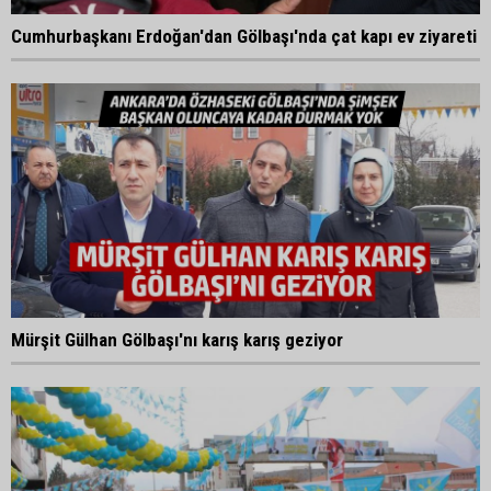
Cumhurbaşkanı Erdoğan'dan Gölbaşı'nda çat kapı ev ziyareti
Mürşit Gülhan Gölbaşı'nı karış karış geziyor