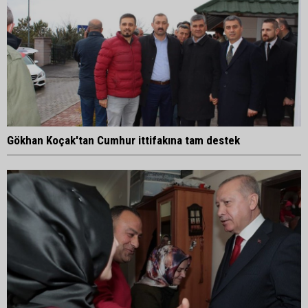
Gökhan Koçak'tan Cumhur ittifakına tam destek