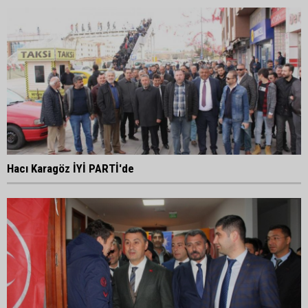
Hacı Karagöz İYİ PARTİ'de