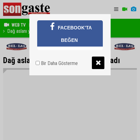
WEB TV
HAYVANLAR ALEMİ
FACEBOOK'TA
Dağ aslanı yaban keçisini gafil avladı
BEĞEN
Dağ aslanı yaban keçisini gafil avladı
Bir Daha Gösterme