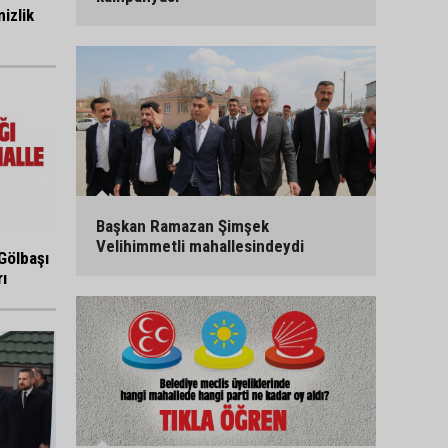
izlik
Başkan Ramazan Şimşek
Velihimmetli mahallesindeydi
Gölbaşı
ı