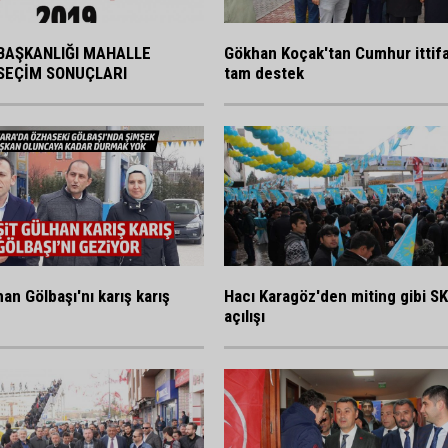
BAŞKANLIĞI MAHALLE
Gökhan Koçak'tan Cumhur ittif
SEÇİM SONUÇLARI
tam destek
an Gölbaşı'nı karış karış
Hacı Karagöz'den miting gibi S
açılışı