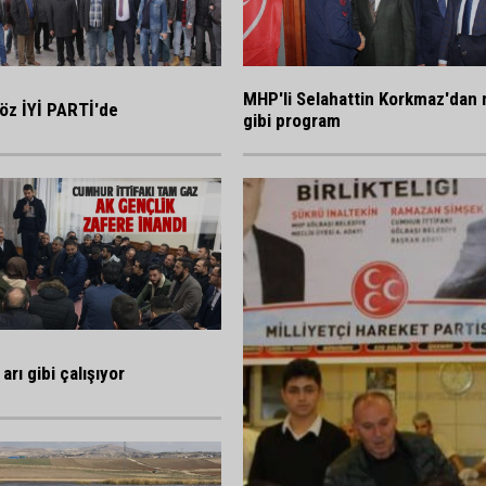
MHP'li Selahattin Korkmaz'dan 
öz İYİ PARTİ'de
gibi program
arı gibi çalışıyor