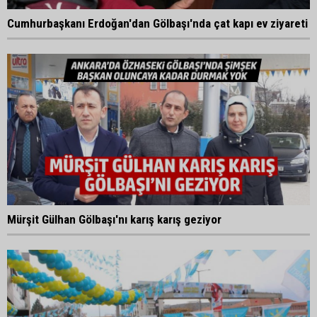
Cumhurbaşkanı Erdoğan'dan Gölbaşı'nda çat kapı ev ziyareti
Mürşit Gülhan Gölbaşı'nı karış karış geziyor