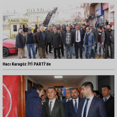
Hacı Karagöz İYİ PARTİ'de