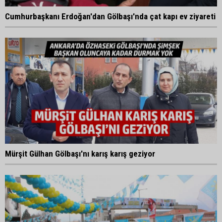
Cumhurbaşkanı Erdoğan'dan Gölbaşı'nda çat kapı ev ziyareti
Mürşit Gülhan Gölbaşı'nı karış karış geziyor