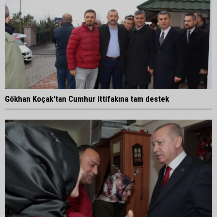
Gökhan Koçak'tan Cumhur ittifakına tam destek