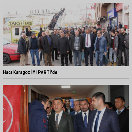
Hacı Karagöz İYİ PARTİ'de