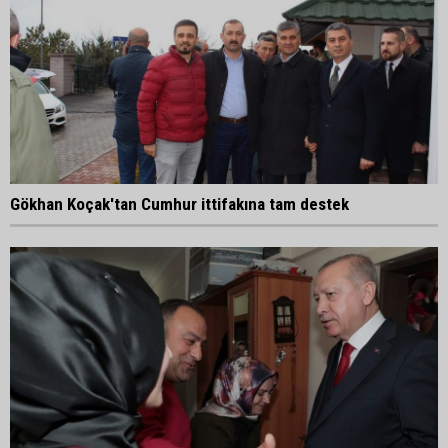
Gökhan Koçak'tan Cumhur ittifakına tam destek