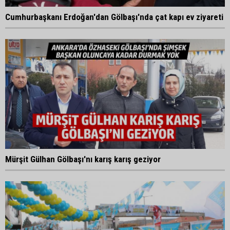
Cumhurbaşkanı Erdoğan'dan Gölbaşı'nda çat kapı ev ziyareti
Mürşit Gülhan Gölbaşı'nı karış karış geziyor