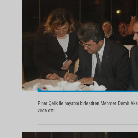
Pınar Çelik ile hayatını birleştiren Mehmet Demir A
veda etti.