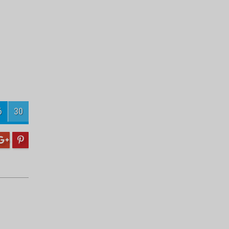
Turnuvanın şampiyonu
Velihimmetlispor
8
30
Engelli öğrencilerden örnek temizlik
kampanyası