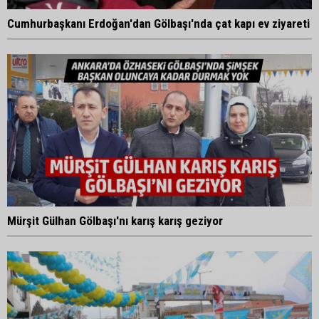
Cumhurbaşkanı Erdoğan'dan Gölbaşı'nda çat kapı ev ziyareti
Mürşit Gülhan Gölbaşı'nı karış karış geziyor