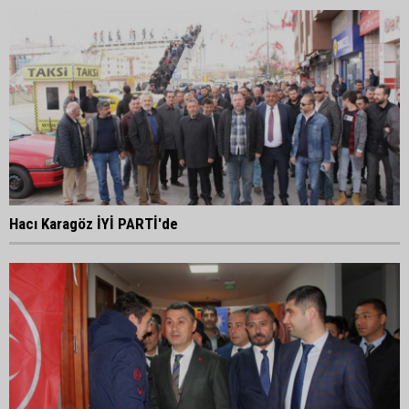
Hacı Karagöz İYİ PARTİ'de