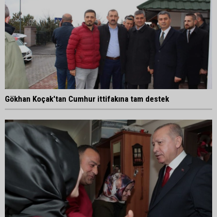
Gökhan Koçak'tan Cumhur ittifakına tam destek