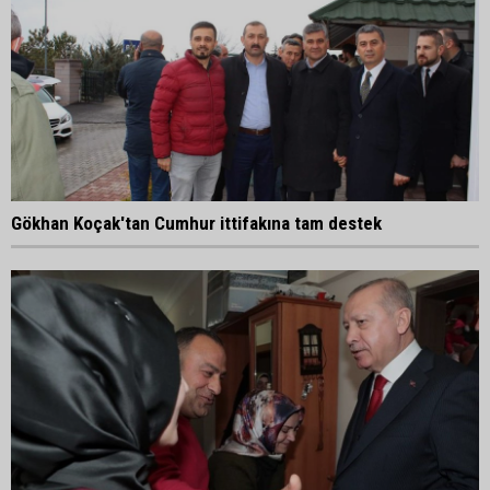
Gökhan Koçak'tan Cumhur ittifakına tam destek