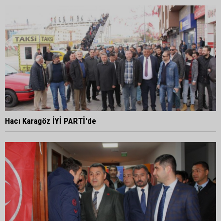
Hacı Karagöz İYİ PARTİ'de