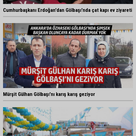
Cumhurbaşkanı Erdoğan'dan Gölbaşı'nda çat kapı ev ziyareti
Mürşit Gülhan Gölbaşı'nı karış karış geziyor