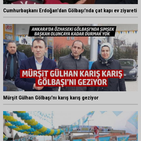
Cumhurbaşkanı Erdoğan'dan Gölbaşı'nda çat kapı ev ziyareti
Mürşit Gülhan Gölbaşı'nı karış karış geziyor