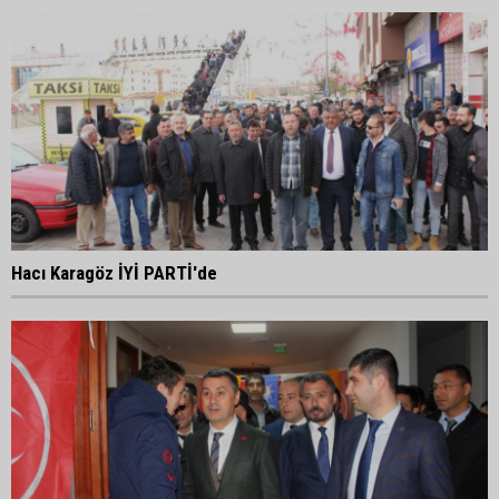
Hacı Karagöz İYİ PARTİ'de