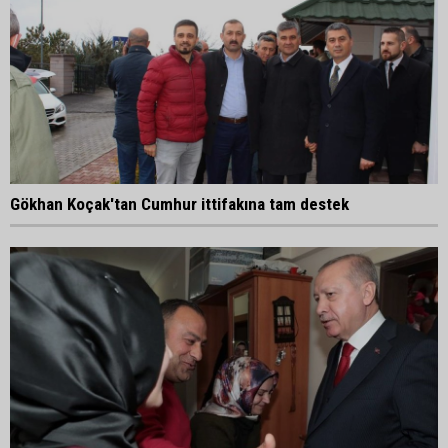
Gökhan Koçak'tan Cumhur ittifakına tam destek