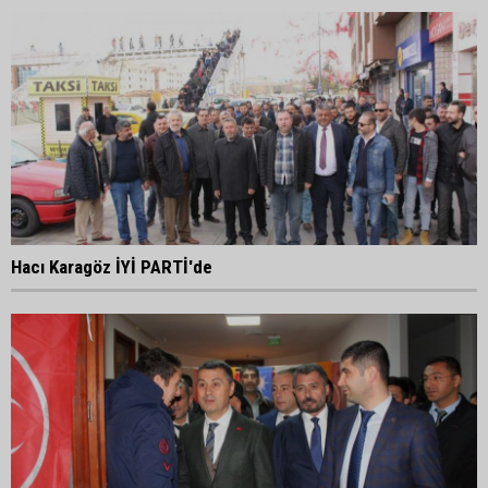
Hacı Karagöz İYİ PARTİ'de