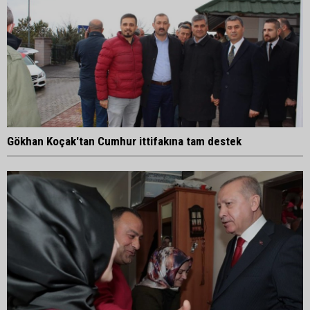
Gökhan Koçak'tan Cumhur ittifakına tam destek