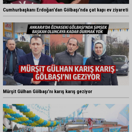
Cumhurbaşkanı Erdoğan'dan Gölbaşı'nda çat kapı ev ziyareti
Mürşit Gülhan Gölbaşı'nı karış karış geziyor