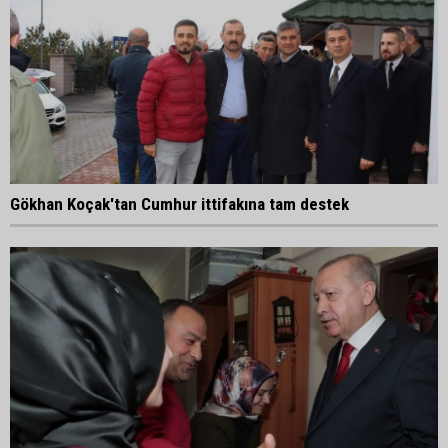
Gökhan Koçak'tan Cumhur ittifakına tam destek