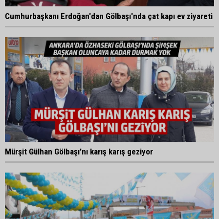
Cumhurbaşkanı Erdoğan'dan Gölbaşı'nda çat kapı ev ziyareti
Mürşit Gülhan Gölbaşı'nı karış karış geziyor