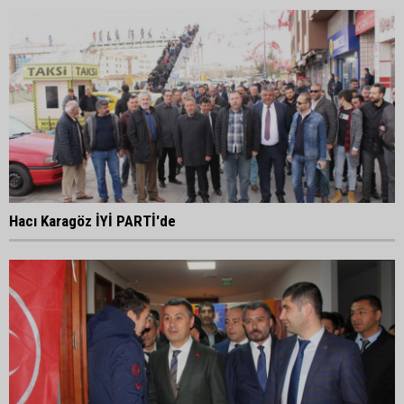
Hacı Karagöz İYİ PARTİ'de