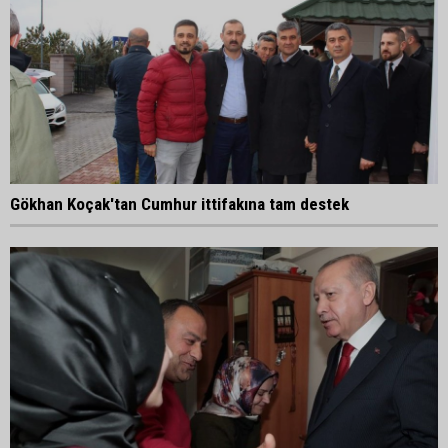
Gökhan Koçak'tan Cumhur ittifakına tam destek