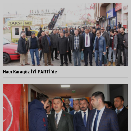
Hacı Karagöz İYİ PARTİ'de