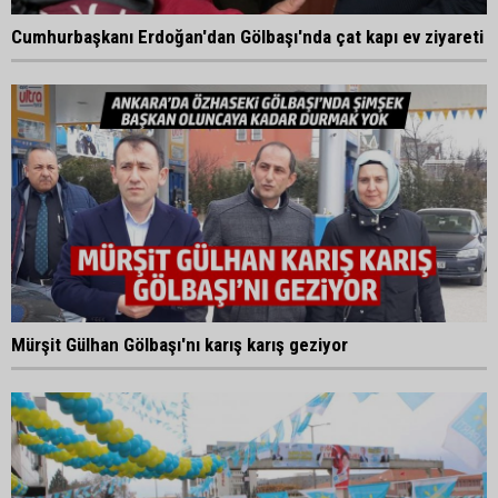
Cumhurbaşkanı Erdoğan'dan Gölbaşı'nda çat kapı ev ziyareti
Mürşit Gülhan Gölbaşı'nı karış karış geziyor