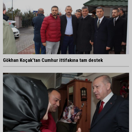
Gökhan Koçak'tan Cumhur ittifakına tam destek