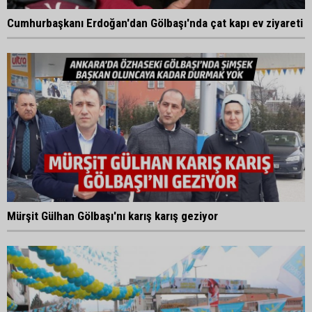
Cumhurbaşkanı Erdoğan'dan Gölbaşı'nda çat kapı ev ziyareti
Mürşit Gülhan Gölbaşı'nı karış karış geziyor