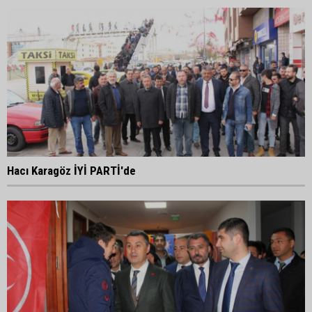
Hacı Karagöz İYİ PARTİ'de