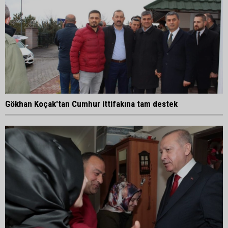
Gökhan Koçak'tan Cumhur ittifakına tam destek