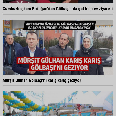
Cumhurbaşkanı Erdoğan'dan Gölbaşı'nda çat kapı ev ziyareti
Mürşit Gülhan Gölbaşı'nı karış karış geziyor