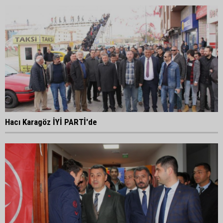
Hacı Karagöz İYİ PARTİ'de