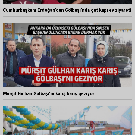
Cumhurbaşkanı Erdoğan'dan Gölbaşı'nda çat kapı ev ziyareti
Mürşit Gülhan Gölbaşı'nı karış karış geziyor