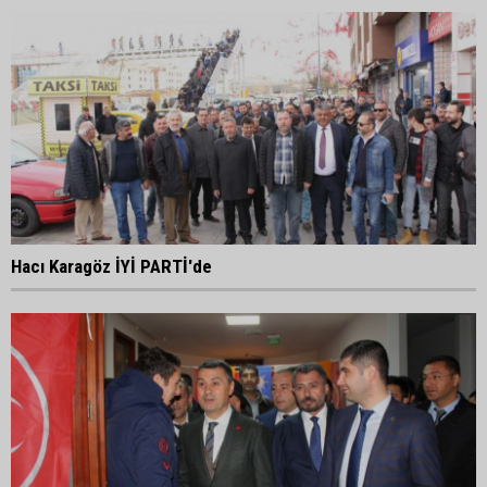
Hacı Karagöz İYİ PARTİ'de