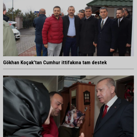
Gökhan Koçak'tan Cumhur ittifakına tam destek