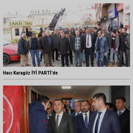
Hacı Karagöz İYİ PARTİ'de