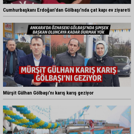
Cumhurbaşkanı Erdoğan'dan Gölbaşı'nda çat kapı ev ziyareti
Mürşit Gülhan Gölbaşı'nı karış karış geziyor