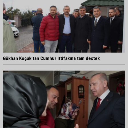
Gökhan Koçak'tan Cumhur ittifakına tam destek