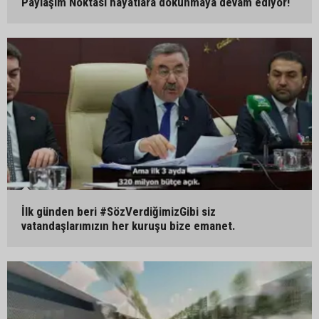
Paylaşım Noktası hayatlara dokunmaya devam ediyor!
İlk günden beri #SözVerdiğimizGibi siz
vatandaşlarımızın her kuruşu bize emanet.