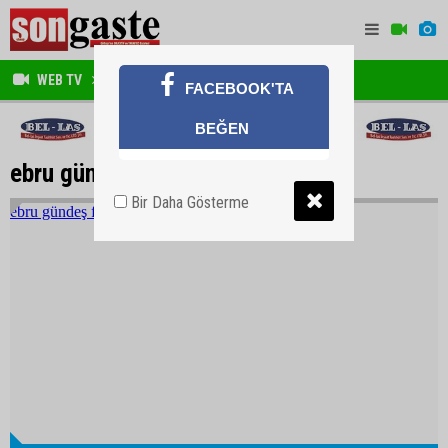
ebru gündeş frikik
WEB TV
MAGAZİN
FACEBOOK'TA
BEĞEN
ebru gündeş frikik
Bir Daha Gösterme